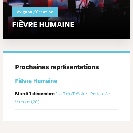
Avignon
/
Création
FIÈVRE HUMAINE
Prochaines représentations
Fièvre Humaine
mardi 1 décembre
/ Le Train Théatre - Portes-lès-
Valence (26)