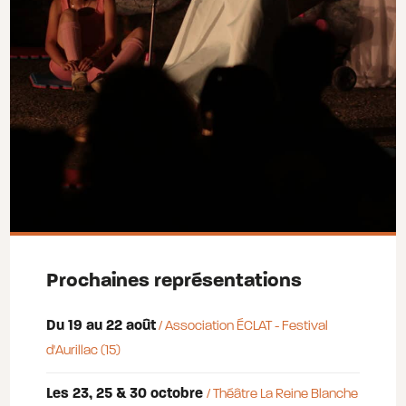
Prochaines représentations
Du 19 au 22 août
/ Association ÉCLAT - Festival
d'Aurillac (15)
Les 23, 25 & 30 octobre
/ Théâtre La Reine Blanche